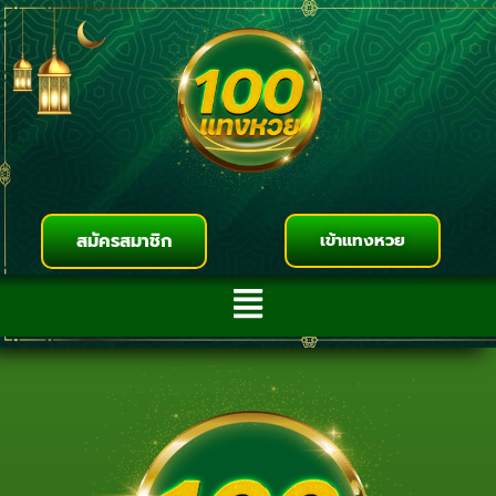
สมัครสมาชิก
เข้าแทงหวย