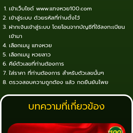
เข้าเว็บไซต์ www.แทงหวย100.com
เข้าสู่ระบบ ด้วยรหัสที่ท่านตั้งไว้
ฝากเงินเข้าสู่ระบบ โดยโอนจากบัญชีที่ใช้ลงทะเบียน
เข้ามา
เลือกเมนู แทงหวย
เลือกเมนู หวยลาว
คีย์ตัวเลขที่ท่านต้องการ
ใส่ราคา ที่ท่านต้องการ สำหรับตัวเลขนั้นๆ
ตรวจสอบความถูกต้อง แล้ว กดยืนยันโพย
บทความที่เกี่ยวข้อง