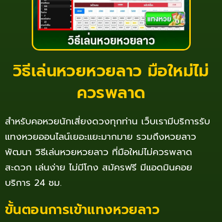
วิธีเล่นหวยหวยลาว มือใหม่ไม่
ควรพลาด
สำหรับคอหวยนักเสี่ยงดวงทุกท่าน เว็บเรามีบริการรับ
แทงหวยออนไลน์เยอะแยะมากมาย รวมถึงหวยลาว
พัฒนา วิธีเล่นหวยหวยลาว ที่มือใหม่ไม่ควรพลาด
สะดวก เล่นง่าย ไม่มีโกง สมัครฟรี มีแอดมินคอย
บริการ 24 ชม.
ขั้นตอนการเข้าแทงหวยลาว