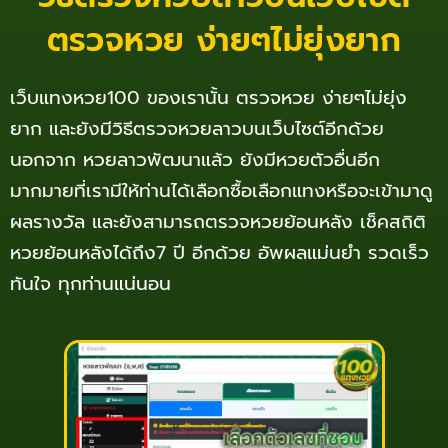
ตรวจหวย ง่ายๆไม่ยุ่งยาก
เว็บแทงหวย100 ของเรานั้น ตรวจหวย ง่ายๆไม่ยุ่ง
ยาก และยังมีวิธีตรวจหวยลาวบนเว็บไซต์อีกด้วย
นอกจาก หวยลาวพัฒนาแล้ว ยังมีหวยตัวอื่นอีก
มากมายที่เรามีให้ท่านได้เลือกซื้อเลือกแทงหรือจะเข้ามาดู
ผลรางวัล และยังสามารถตรวจหวยย้อนหลัง เช็คสถิติ
หวยย้อนหลังได้ถึง7 ปี อีกด้วย อัพผลแม่นยำ รวดเร็ว
ทันใจ ทุกท่านแน่นอน