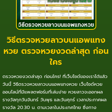
วิธีตรวจหวยลาวบนแอพแทง
หวย ตรวจหวยงวดล่าสุด ก่อน
ใคร
ตรวจหวยงวดล่าสุด ก่อนใคร! ที่เว็บไซต์ของเราได้แล้ว
วันนี้ วิธีตรวจหวยลาวบนแอพแทงหวย เว็บไซต์หวย
ออนไลน์ที่มีแพลตฟอร์มที่เล่นง่าย หวยลาวจะออกผล
รางวัลทุกวันจันทร์ วันพุธ และวันศุกร์ เวลาประกาศผล
รางวัล 20.30 น. ตามเวลาในประเทศไทย ซึ่งทาง