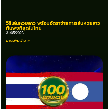
วิธีเล่นหวยลาว พร้อมอัตราจ่ายการเล่นหวยลาว
ที่แพงที่สุดในไทย
31/05/2023
อ่านเพิ่มเติม »