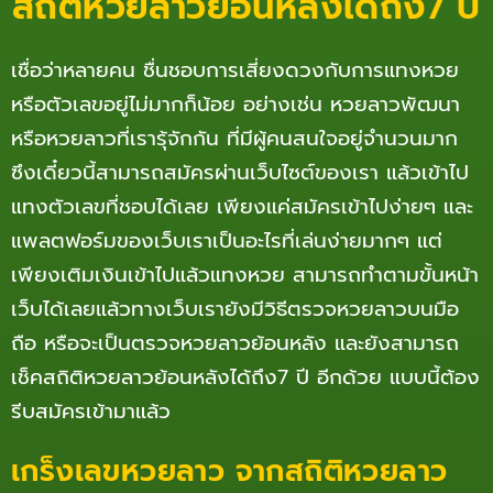
สถิติหวยลาวย้อนหลังได้ถึง7 ปี
เชื่อว่าหลายคน ชื่นชอบการเสี่ยงดวงกับการแทงหวย
หรือตัวเลขอยู่ไม่มากก็น้อย อย่างเช่น หวยลาวพัฒนา
หรือหวยลาวที่เรารุ้จักกัน ที่มีผู้คนสนใจอยู่จำนวนมาก
ซึงเดี๋ยวนี้สามารถสมัครผ่านเว็บไซต์ของเรา แล้วเข้าไป
แทงตัวเลขที่ชอบได้เลย เพียงแค่สมัครเข้าไปง่ายๆ และ
แพลตฟอร์มของเว็บเราเป็นอะไรที่เล่นง่ายมากๆ แต่
เพียงเติมเงินเข้าไปแล้วแทงหวย สามารถทำตามขั้นหน้า
เว็บได้เลยแล้วทางเว็บเรายังมีวิธีตรวจหวยลาวบนมือ
ถือ หรือจะเป็นตรวจหวยลาวย้อนหลัง และยังสามารถ
เช็คสถิติหวยลาวย้อนหลังได้ถึง7 ปี อีกด้วย แบบนี้ต้อง
รีบสมัครเข้ามาแล้ว
เกร็งเลขหวยลาว จากสถิติหวยลาว