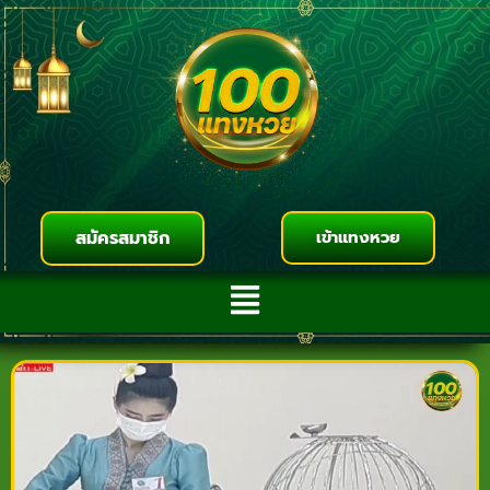
สมัครสมาชิก
เข้าแทงหวย