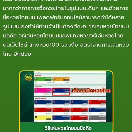
มากกว่าการการซื้อหวยไทยในรูปแบบเดิมๆ และด้วยการ
ซื้อหวยไทยบนแพลตฟอร์มออนไลน์สามารถทำได้หลาย
รูปแบบเองทำให้ท่านจำเป็นต้องศึกษา วิธีเล่นหวยไทยบน
มือถือ วิธีเล่นหวยไทยบนแอพแทงหวยวิธีเล่นหวยไทย
บนเว็บไซต์
แทงหวย100
รวมถึง อัตราจ่ายการเล่นหวย
ไทย อีกด้วย