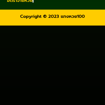
อัตราจ่ายหวย
Copyright © 2023
แทงหวย100