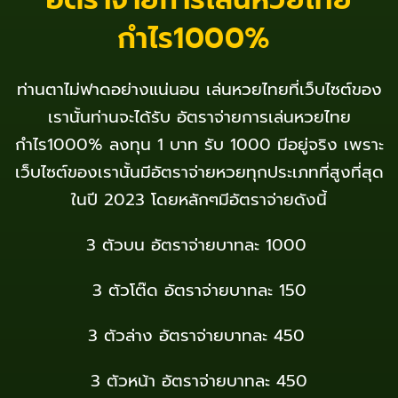
กำไร1000%
ท่านตาไม่ฟาดอย่างแน่นอน เล่นหวยไทยที่เว็บไซต์ของ
เรานั้นท่านจะได้รับ อัตราจ่ายการเล่นหวยไทย
กำไร1000% ลงทุน 1 บาท รับ 1000 มีอยู่จริง เพราะ
เว็บไซต์ของเรานั้นมีอัตราจ่ายหวยทุกประเภทที่สูงที่สุด
ในปี 2023 โดยหลักๆมีอัตราจ่ายดังนี้
3 ตัวบน
อัตราจ่ายบาทละ
1000
3 ตัวโต๊ด
อัตราจ่ายบาทละ
150
3 ตัวล่าง
อัตราจ่ายบาทละ
450
3 ตัวหน้า
อัตราจ่ายบาทละ
450