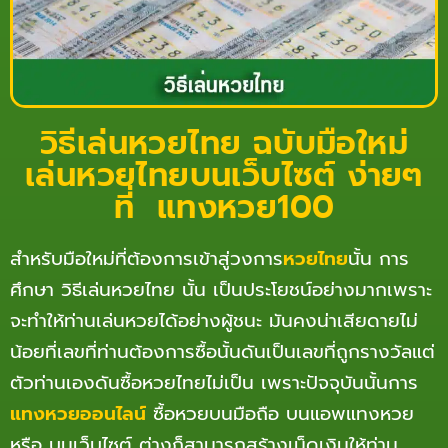
วิธีเล่นหวยไทย ฉบับมือใหม่
เล่นหวยไทยบนเว็บไซต์ ง่ายๆ
ที่ แทงหวย100
สำหรับมือใหม่ที่ต้องการเข้าสู่วงการ
หวยไทย
นั้น การ
ศึกษา วิธีเล่นหวยไทย นั้น เป็นประโยชน์อย่างมากเพราะ
จะทำให้ท่านเล่นหวยได้อย่างผู้ชนะ มันคงน่าเสียดายไม่
น้อยที่เลขที่ท่านต้องการซื้อนั้นดันเป็นเลขที่ถูกรางวัลแต่
ตัวท่านเองดันซื้อหวยไทยไม่เป็น เพราะปัจจุบันนั้นการ
แทงหวยออนไลน์
ซื้อหวยบนมือถือ บนแอพแทงหวย
หรือ บนเว็บไซต์ ต่างก็สามารถสร้างเม็ดเงินให้ท่าน