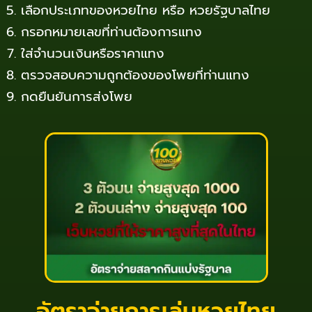
เลือกประเภทของหวยไทย หรือ หวยรัฐบาลไทย
กรอกหมายเลขที่ท่านต้องการแทง
ใส่จำนวนเงินหรือราคาแทง
ตรวจสอบความถูกต้องของโพยที่ท่านแทง
กดยืนยันการส่งโพย
อัตราจ่ายการเล่นหวยไทย