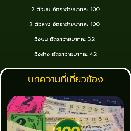
2 ตัวบน
อัตราจ่ายบาทละ
100
2 ตัวล่าง
อัตราจ่ายบาทละ
100
วิ่งบน
อัตราจ่ายบาทละ
3.2
วิ่งล่าง
อัตราจ่ายบาทละ
4.2
บทความที่เกี่ยวข้อง