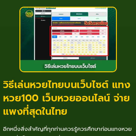
วิธีเล่นหวยไทยบนเว็บไซต์ แทง
หวย100 เว็บหวยออนไลน์ จ่าย
แพงที่สุดในไทย
อีกหนึ่งสิ่งสำคัญที่ทุกท่านควรรู้ควรศึกษาก่อนแทงหวย