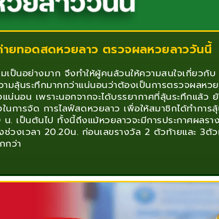
่ายทอดสดหวยลาว ตรวจผลหวยลาววันนี้
ยมเป็นอย่างมาก จึงทำให้ผู้คนล้วนให้ความสนใจเกี่ยวกั
ความลุ้นระทึกมากกว่าแน่นอนว่าต้องเป็นการตรวจผลหว
นอน เพราะนอกจากจะได้บรรยากาศที่ลุ้นระทึกแล้ว ยังม
างในการจัด การไลฟ์สดหวยลาว เพื่อให้สมาชิกได้ทำการลุ
 น. เป็นต้นไป ทั้งนี้ถึงแม้หวยลาวจะมีการประกาศผลรางวั
ช่วงเวลา 20.20น. ก่อนเลขรางวัล 2 ตัวท้ายและ 3ตัวท้า
กกว่า