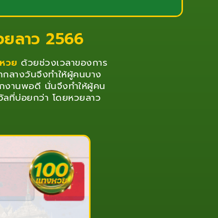
หวยลาว 2566
งหวย
ด้วยช่วงเวลาของการ
ากลางวันจึงทำให้ผู้คนบาง
านพอดี นั่นจึงทำให้ผู้คน
ัลที่บ่อยกว่า โดยหวยลาว