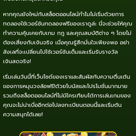
หากคุณยังใหม่กับสล็อตออนไลน์ทำไมไม่เริ่มด้วยการ
ทดลองใช้เวอร์ชันทดลองฟรีของเราดูล่ะ นี่จะช่วยให้คุณ
ทำความคุ้นเคยกับเกม กฎ และคุณสมบัติต่าง ๆ โดยไม่
ต้องเสี่ยงกับเงินจริง เมื่อคุณรู้สึกมั่นใจเพียงพอ อย่า
ลังเลที่จะเปลี่ยนไปใช้เวอร์ชันเต็มและเริ่มรับรางวัล
เงินสดจริง!
เริ่มเล่นวันนี้ที่เว็บไซต์ของเราและสัมผัสกับความตื่นเต้น
ของการหมุนวงล้อฟรี!ด้วยโบนัสและโปรโมชั่นมากมาย
รวมถึงสล็อตออนไลน์ที่ไม่มีใครเทียบได้การเล่นเกมของ
คุณจะไม่น่าเบื่ออีกต่อไปลงทะเบียนตอนนี้และเริ่มต้น
ความสนุกได้เลย!