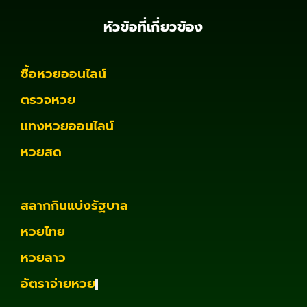
หัวข้อที่เกี่ยวข้อง
ซื้อหวยออนไลน์
ตรวจหวย
แทงหวยออนไลน์
หวยสด
สลากกินแบ่งรัฐบาล
หวยไทย
หวยลาว
อัตราจ่ายหวย