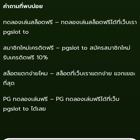
คำถามที่พบบ่อย
ทดลองเล่นสล็อตฟรี – ทดลองเล่นสล็อตฟรีได้ที่เว็บเรา
pgslot to
สมาชิกใหม่เครดิตฟรี – pgslot to สมัครสมาชิกใหม่
รับเครดิตฟรี 10%
สล็อตแตกง่ายไหม – สล็อตที่เว็บเราแตกง่าย แจกเยอะ
ที่สุด
PG ทดลองเล่นฟรี – PG ทดลองเล่นฟรีได้ที่เว็บ
pgslot to ได้เลย