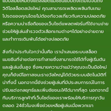
แบบสมัยใหม่ตั้งแต่สล็อตแมชชีนแบบดั้งเดิมไปจนถึง
วิดีโอสล็อตสมัยใหม่ คุณสามารถเพลิดเพลินกับเกม
โปรดของคุณโดยไม่ต้องกังวลเกี่ยวกับความปลอดภัย
หรือความน่าเชื่อถือของเว็บไซต์แพลตฟอร์มที่ใช้งานง่าย
ช่วยให้ผู้เล่นสำรวจตัวเลือกเกมต่างๆได้อย่างง่ายดาย
และทำการเดิมพันได้อย่างปลอดภัย
สิ่งที่น่าประทับใจกว่านั้นคือ เรานำเสนอระบบสล็อต
แมชชีนที่ง่ายต่อการทำลายซึ่งสามารถใช้ได้ทั้งผู้เริ่มต้น
และผู้เล่นขั้นสูง ซึ่งหมายความว่าแม้ว่าคุณจะเป็นมือใหม่
คุณก็ยังมีโอกาสชนะรางวัลใหญ่ได้ด้วยระบบอัตโนมัติที่
น่าทึ่งนี้ นอกจากนี้ยังช่วยผู้เล่นที่มีประสบการณ์ในการ
ปรับแต่งกลยุทธ์และเพิ่มชัยชนะให้ได้มากที่สุด
นอกจากนี้
ทีมบริการลูกค้าที่เว็บไซต์ของเราพร้อมให้บริการทุกวัน
ตลอด 24ชั่วโมงเพื่อช่วยเหลือผู้เล่นเมื่อพวกเขา