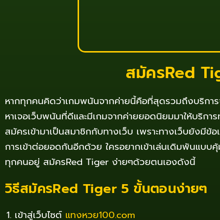
สมัครRed Tige
หากทุกคนคิดว่าเกมพนันจากค่ายนี้คือที่สุดรวมถึงบริการจ
หาเจอเว็บพนันที่ดีและมีเกมจากค่ายยอดนิยมมาให้บริการทั
สมัครเข้ามาเป็นสมาชิกกับทางเว็บ เพราะทางเว็บยังมีข้อ
การเข้าต่อยอดกันอีกด้วย ใครอยากเข้าเล่นเดิมพันแบบคุ้ม
ทุกคนอยู่ สมัครRed Tiger ง่ายๆด้วยตนเองดังนี้
วิธีสมัครRed Tiger 5 ขั้นตอนง่ายๆ
เข้าสู่เว็บไซต์
แทงหวย100.com