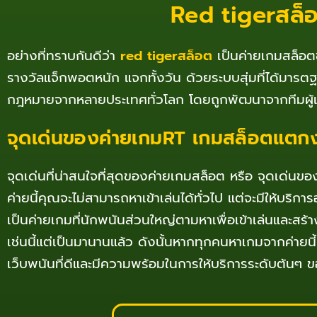
Red tigerสล็อ
อย่างที่ทราบกันดีว่า
red tigerสล็อต
เป็นค่ายเกมสล็อตชั
รางวัลแจ็กพอตหนัก แจกทั้งวัน ด้วยระบบสุ่มที่ได้มารต
กฎหมายจากหลายประเทศทั่วโลก โดยถูกพัฒนาจากทีมผู้เชี
จุดเด่นของค่ายเกมRT เกมสล็อตแตกง่
จุดเด่นที่น่าสนใจที่สุดของค่ายเกมสล็อต หรือ จุดเด่นข
ค่ายนี้คุณจะไม่สามารถหาเข้าเล่นได้ทั่วไป แต่จะมีให้บริการอ
เป็นค่ายเกมที่นักพนันส่วนใหญ่ตามหาเพื่อเข้าเล่นและสร้
เช่นนี้แต่เป็นมานานแล้ว ดังนั้นหากทุกคนหาเกมจากค่ายนี้
เว็บพนันที่ดีและมีความพร้อมในการให้บริการระดับต้นๆ