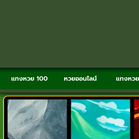
แทงหวย 100
หวยออนไลน์
แทงหวย