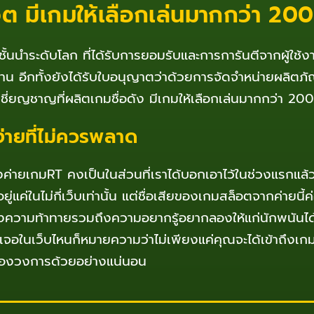
ต มีเกมให้เลือกเล่นมากกว่า 20
้นนำระดับโลก ที่ได้รับการยอมรับและการการันตีจากผู้ใช้ง
ฐาน อีกทั้งยังได้รับใบอนุญาตว่าด้วยการจัดจำหน่ายผลิตภ
่ยญชาญที่ผลิตเกมชื่อดัง มีเกมให้เลือกเล่นมากกว่า 20
ายที่ไม่ควรพลาด
องค่ายเกมRT คงเป็นในส่วนที่เราได้บอกเอาไว้ในช่วงแรกแล้
ยู่แค่ในไม่กี่เว็บเท่านั้น แต่ชื่อเสียของเกมสล็อตจากค่ายนี้
างความท้าทายรวมถึงความอยากรู้อยากลองให้แก่นักพนันได้มากย
เจอในเว็บไหนก็หมายความว่าไม่เพียงแค่คุณจะได้เข้าถึงเกมพ
 ของวงการด้วยอย่างแน่นอน