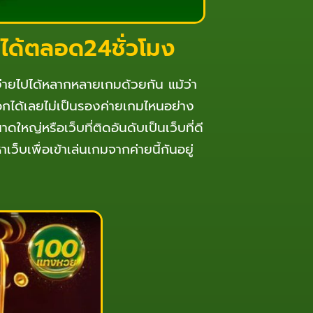
ยได้ตลอด24ชั่วโมง
ง่ายไปได้หลากหลายเกมด้วยกัน แม้ว่า
บอกได้เลยไม่เป็นรองค่ายเกมไหนอย่าง
ดใหญ่หรือเว็บที่ติดอันดับเป็นเว็บที่ดี
็บเพื่อเข้าเล่นเกมจากค่ายนี้กันอยู่