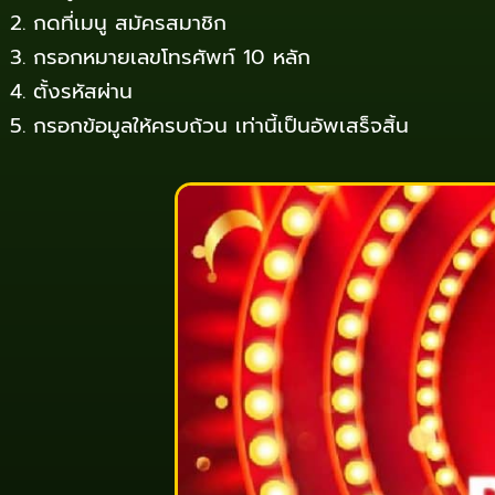
กดที่เมนู สมัครสมาชิก
กรอกหมายเลขโทรศัพท์ 10 หลัก
ตั้งรหัสผ่าน
กรอกข้อมูลให้ครบถ้วน เท่านี้เป็นอัพเสร็จสิ้น