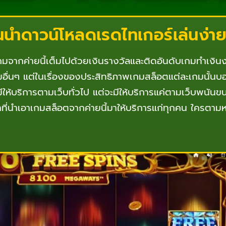
นนำดาวน์โหลดเรดไทเกอร์เล่นง่า
กมจากค่ายนี้เต็มไปด้วยเงินรางวัลและติดอันดับเกมทำเงิน
กมอื่นๆ แต่ในเรื่องของประสิทธิภาพเกมสล็อตแต่ละเกมนั้น
ีให้บริการตามเว็บทั่วไป แต่จะมีให้บริการแค่ตามเว็บพนันขนา
ี่นำเอาเกมสล็อตจากค่ายนี้มาให้บริการแก่ทุกคน ใครตามหาเว